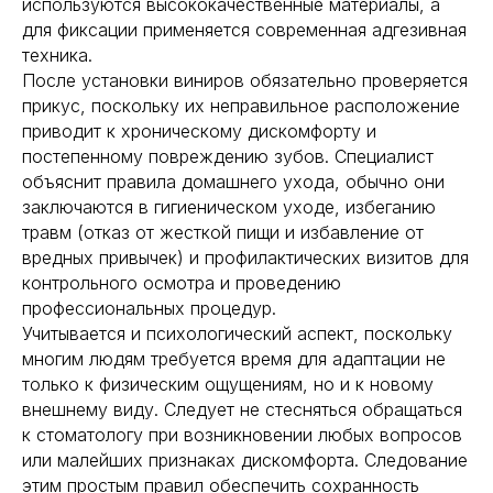
используются высококачественные материалы, а
для фиксации применяется современная адгезивная
техника.
После установки виниров обязательно проверяется
прикус, поскольку их неправильное расположение
приводит к хроническому дискомфорту и
Наш адрес
Меню
постепенному повреждению зубов. Специалист
Сургут, проспект
Главная
объяснит правила домашнего ухода, обычно они
мира 53
заключаются в гигиеническом уходе, избеганию
О нас
травм (отказ от жесткой пищи и избавление от
Наши врачи
Наши соцсети
вредных привычек) и профилактических визитов для
Блог
контрольного осмотра и проведению
Юридическая информация
профессиональных процедур.
Услуги
Учитывается и психологический аспект, поскольку
многим людям требуется время для адаптации не
Лечение зубов
только к физическим ощущениям, но и к новому
Имплантация зубов
внешнему виду. Следует не стесняться обращаться
Протезирование зубов
к стоматологу при возникновении любых вопросов
или малейших признаках дискомфорта. Следование
Профессиональная гигиена
этим простым правил обеспечить сохранность