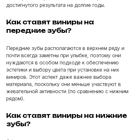
Установка брекетов
достигнутого результата на долгие годы.
Стоматологическая хирургия
Пародонтология
Как ставят виниры на
передние зубы?
Политика использования файлов cookie
Политика конфиденциальности
© 2026 Стоматология «Жемчужная улыбка»
С
оздание сайта
Передние зубы располагаются в верхнем ряду и
почти всегда заметны при улыбке, поэтому они
нуждаются в особом подходе к обеспечению
эстетики и выбору цвета при установке на них
виниров. Этот аспект даже важнее выбора
материала, поскольку они меньше участвуют в
жевательной активности (по сравнению с нижним
рядом).
Как ставят виниры на нижние
зубы?