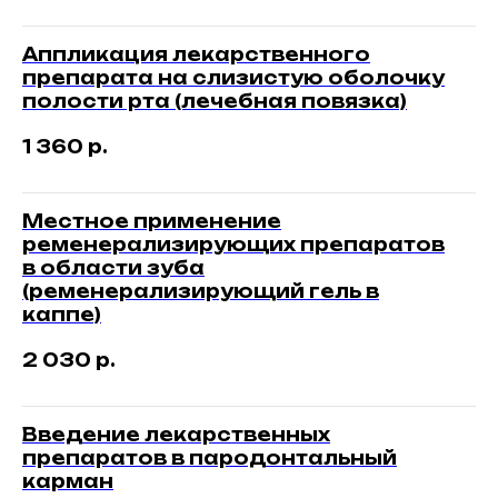
Аппликация лекарственного
препарата на слизистую оболочку
полости рта (лечебная повязка)
1 360
р.
Местное применение
ременерализирующих препаратов
в области зуба
(ременерализирующий гель в
каппе)
2 030
р.
Введение лекарственных
препаратов в пародонтальный
карман