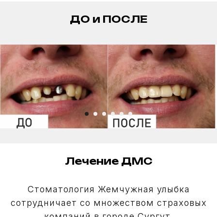
Имплантация зубов
ДО и ПОСЛЕ
Протезирование зубов
Профессиональная гигиена
Установка брекетов
Стоматологическая хирургия
Пародонтология
Политика использования файлов cookie
Политика конфиденциальности
© 2026 Стоматология «Жемчужная улыбка»
С
оздание сайта
Лечение ДМС
Стоматология Жемчужная улыбка
сотрудничает со множеством страховых
компаний в городе Сургут.