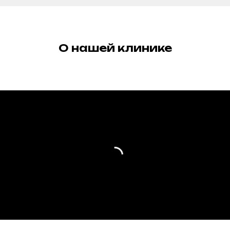
О нашей клинике
Наш адрес
Меню
Сургут, проспект
Главная
мира 53
О нас
Наши врачи
Наши соцсети
Блог
Юридическая информация
Услуги
Лечение зубов
Имплантация зубов
Протезирование зубов