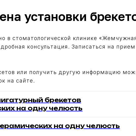
ена установки брекет
но в стоматологической клинике «Жемчужна
одробная консультация. Записаться на прие
кетов или получить другую информацию можн
к на сайте.
лигатурный брекетов
ких на одну челюсть
керамических на одну челюсть