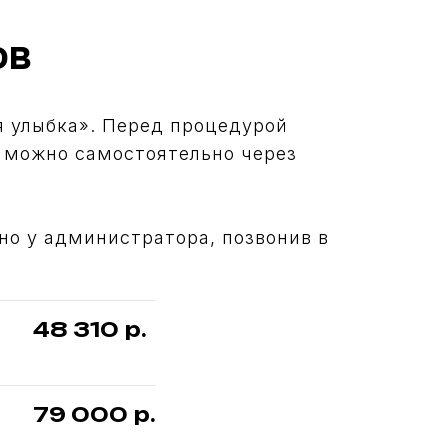
ов
я улыбка». Перед процедурой
м можно самостоятельно через
о у администратора, позвонив в
48 310
р.
79 000
р.