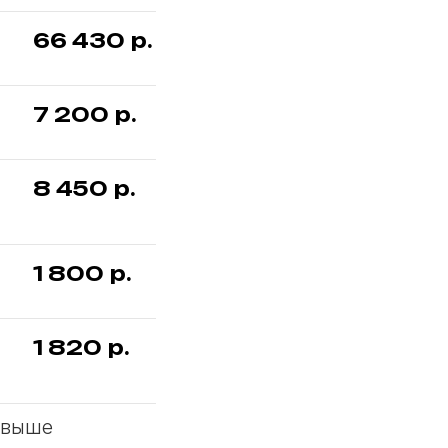
66 430
р.
7 200
р.
8 450
р.
1 800
р.
1 820
р.
 выше