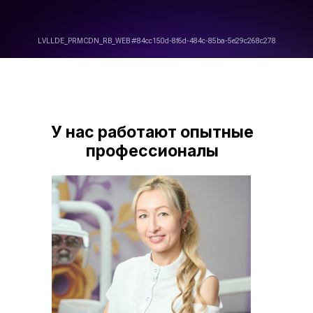
Сургут, проспект
Главная
мира 53
О нас
Наши врачи
Наши соцсети
Блог
Юридическая информация
Услуги
У нас работают опытные
Лечение зубов
профессионалы
Имплантация зубов
Протезирование зубов
Профессиональная гигиена
Установка брекетов
Стоматологическая хирургия
Пародонтология
Политика использования файлов cookie
Политика конфиденциальности
© 2026 Стоматология «Жемчужная улыбка»
С
оздание сайта