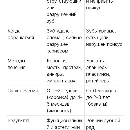
отсутствующий
и исправить
или
прикус
разрушенный
зуб
Когда
Зуб удалён,
Зубы кривые,
обращаться
сломан, сильно
есть щели,
разрушен
нарушен прикус
кариесом
Методы
Коронки,
Брекеты,
лечения
мосты, протезы,
элайнеры,
виниры,
пластинки,
имплантация
ретейнеры
Срок лечения
От 1–2 недель
От 6 месяцев
(коронка) до 4–
до 2–3 лет
6 месяцев
(брекеты)
(импланты)
Результат
Функциональны
Ровный зубной
й и эстетичный
ряд,