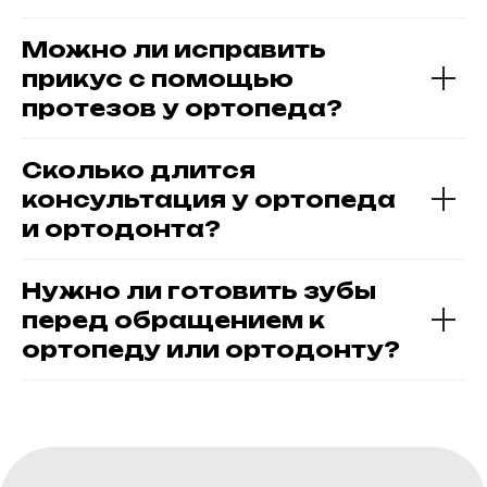
Стоматологическая хирургия
Можно ли исправить
Пародонтология
прикус с помощью
протезов у ортопеда?
Политика использования файлов cookie
Политика конфиденциальности
© 2026 Стоматология «Жемчужная улыбка»
С
оздание сайта
Сколько длится
консультация у ортопеда
и ортодонта?
Нужно ли готовить зубы
перед обращением к
ортопеду или ортодонту?