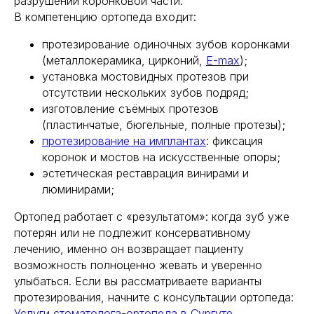
разрушении коронковой части.
В компетенцию ортопеда входит:
протезирование одиночных зубов коронками
(металлокерамика, цирконий,
E-max
);
установка мостовидных протезов при
отсутствии нескольких зубов подряд;
изготовление съёмных протезов
(пластинчатые, бюгельные, полные протезы);
протезирование на имплантах
: фиксация
коронок и мостов на искусственные опоры;
эстетическая реставрация винирами и
люминирами;
Ортопед работает с «результатом»: когда зуб уже
потерян или не подлежит консервативному
лечению, именно он возвращает пациенту
возможность полноценно жевать и уверенно
улыбаться. Если вы рассматриваете варианты
протезирования, начните с консультации ортопеда:
Услуги стоматолога-ортопеда в Сургуте
.