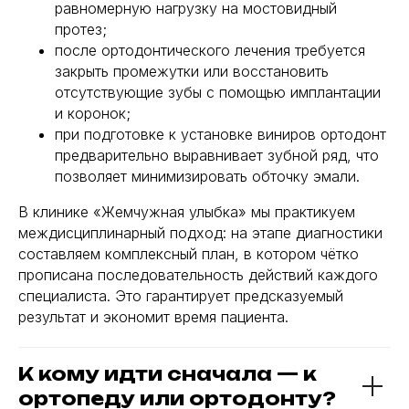
равномерную нагрузку на мостовидный
протез;
после ортодонтического лечения требуется
закрыть промежутки или восстановить
отсутствующие зубы с помощью имплантации
Наш адрес
Меню
и коронок;
при подготовке к установке виниров ортодонт
Сургут, проспект
Главная
мира 53
предварительно выравнивает зубной ряд, что
О нас
позволяет минимизировать обточку эмали.
Наши врачи
Наши соцсети
Блог
В клинике «Жемчужная улыбка» мы практикуем
Юридическая информация
междисциплинарный подход: на этапе диагностики
составляем комплексный план, в котором чётко
Услуги
прописана последовательность действий каждого
Лечение зубов
специалиста. Это гарантирует предсказуемый
результат и экономит время пациента.
Имплантация зубов
Протезирование зубов
К кому идти сначала — к
Профессиональная гигиена
ортопеду или ортодонту?
Установка брекетов