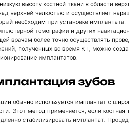
низкую высоту костной ткани в области верх
над верхней челюстью и осуществляет нара
торый необходим при установке имплантата.
мпьютерной томографии и других навигацион
ей врачам более точно осуществлять прове
ений, полученных во время КТ, можно созд
ционирование имплантатов.
мплантация зубов
ации обычно используется имплантат с шир
сти. Этот метод применяется, если костная
дленно стабилизировать имплантат. Процед