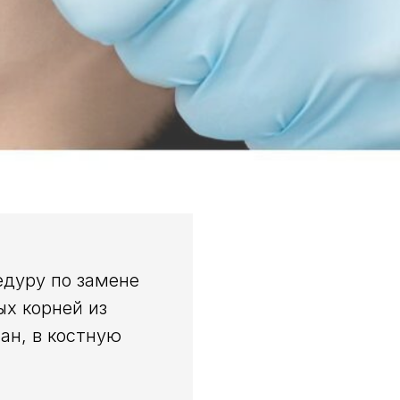
дуру по замене
х корней из
ан, в костную