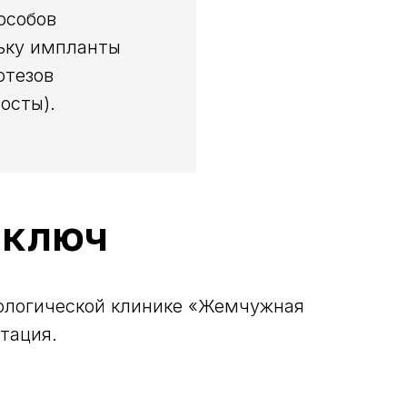
особов
льку импланты
отезов
осты).
 ключ
ологической клинике «Жемчужная
тация.