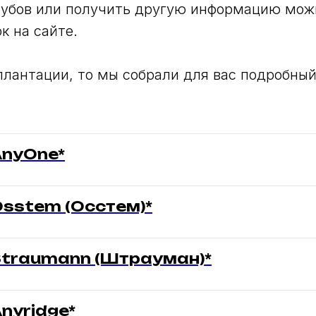
убов или получить другую информацию можн
к на сайте.
плантации, то мы собрали для вас подробный
nyOne*
sstem (Осстем)*
traumann (Штрауман)*
nyridge*