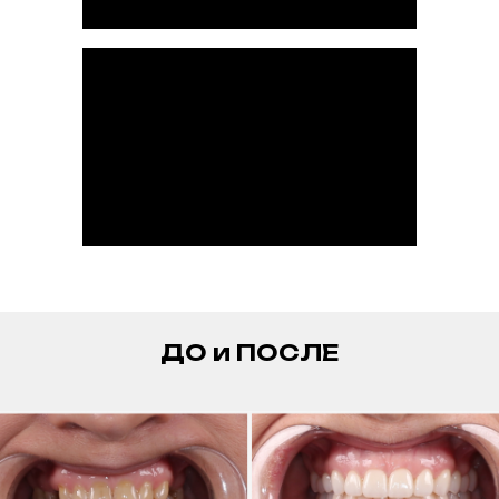
Наши соцсети
Блог
Юридическая информация
Услуги
Лечение зубов
Имплантация зубов
Протезирование зубов
Профессиональная гигиена
Установка брекетов
Стоматологическая хирургия
Пародонтология
ДО и ПОСЛЕ
Политика использования файлов cookie
Политика конфиденциальности
© 2026 Стоматология «Жемчужная улыбка»
С
оздание сайта