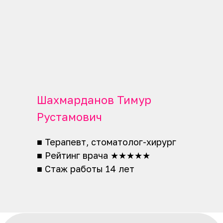
Политика использования файлов cookie
Политика конфиденциальности
© 2026 Стоматология «Жемчужная улыбка»
С
оздание сайта
Шахмарданов Тимур
Рустамович
■ Терапевт, стоматолог-хирург
■ Рейтинг врача ★★★★★
■ Стаж работы 14 лет