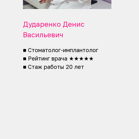
Наш адрес
Меню
Дударенко Денис
Сургут, проспект
Главная
мира 53
О нас
Васильевич
Наши врачи
Наши соцсети
Блог
■ Стоматолог-имплантолог
Юридическая информация
■ Рейтинг врача ★★★★★
Услуги
■ Стаж работы 20 лет
Лечение зубов
Имплантация зубов
Протезирование зубов
Профессиональная гигиена
Установка брекетов
Стоматологическая хирургия
Пародонтология