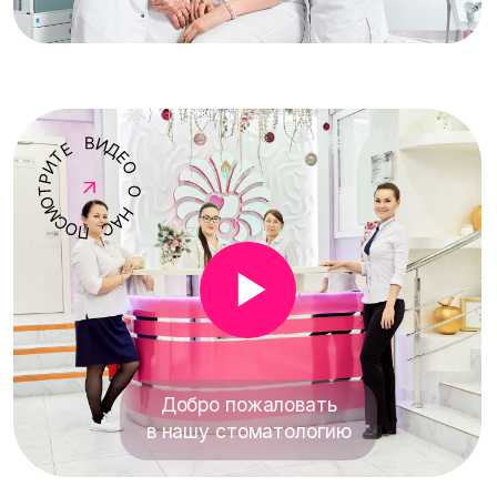
стоматолог-терапевт
Гец Елена
Киличева Се
Николаевна
Салимовна
Рейтинг врача ★★★★★
Рейтинг врача ★★★
Стаж работы 29 лет
Стаж работы 10 лет