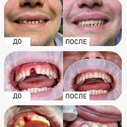
Наш адрес
Меню
Сургут, проспект
Главная
мира 53
О нас
Наши врачи
Наши соцсети
Блог
Юридическая информация
Услуги
Лечение зубов
Имплантация зубов
Протезирование зубов
Профессиональная гигиена