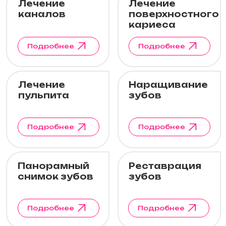
Панорамный
Реставрация
снимок зубов
зубов
Подробнее
Подробнее
КТ зубных
Лечение зубов
рядов
под седацией
Подробнее
Подробнее
связаться с нами
Запишитесь
на консультацию