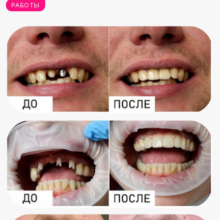
Лечение
ДМС
Стоматология Жемчужная улыбка сотрудничает
со множеством страховых компаний в городе
Сургут. Обращайтесь для лечения по страховке,
если у вас есть полис добровольного
медицинского страхования от одного из наших
партнеров.